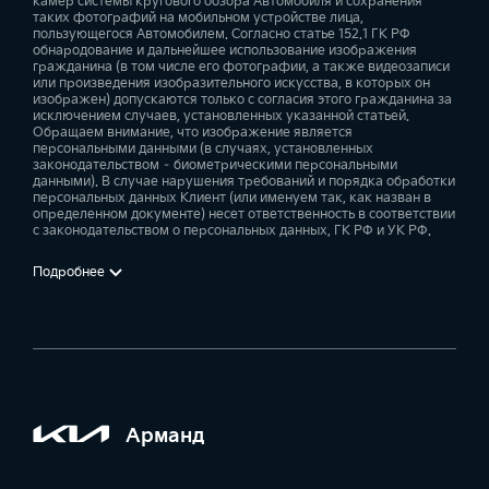
—
—
—
камер системы кругового обзора Автомобиля и сохранения
Интеллектуальный ограничитель скорости (ISLA)
таких фотографий на мобильном устройстве лица,
—
—
—
пользующегося Автомобилем. Согласно статье 152.1 ГК РФ
—
—
—
обнародование и дальнейшее использование изображения
гражданина (в том числе его фотографии, а также видеозаписи
Передние стеклоподъёмники с функцией автоматического
или произведения изобразительного искусства, в которых он
открытия
Информация о пробках
изображен) допускаются только с согласия этого гражданина за
исключением случаев, установленных указанной статьей.
—
—
—
—
—
Обращаем внимание, что изображение является
персональными данными (в случаях, установленных
законодательством – биометрическими персональными
данными). В случае нарушения требований и порядка обработки
Салонное зеркало заднего вида с автоматическим затемнением
Построение маршрута с учетом пробок
персональных данных Клиент (или именуем так, как назван в
определенном документе) несет ответственность в соответствии
—
—
—
—
—
—
с законодательством о персональных данных, ГК РФ и УК РФ.
Подробнее
Датчик света
Информация о скоростных камерах
—
—
—
—
—
Датчик дождя (исключение Classic MT)
Информация о парковках
—
—
—
—
Арманд
Электрический стояночный тормоз (EPB) с функцией
Отправка точки назначения из приложения в навигационную