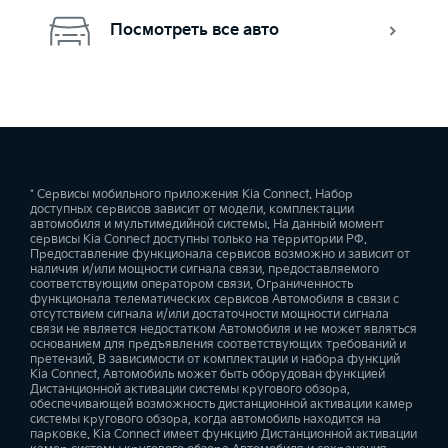
—
—
—
Цифровая приборная панель 12.3"
Посмотреть все авто
Металлические накладки на педали и пороги
—
—
—
Система предотвращения бокового столкновения при
выезде с парковки задним ходом (RCCA)
—
—
—
Поделиться авто / запросить доступ
—
—
—
—
—
—
Камера заднего вида
Система контроля внимания водителя (DAW)
Уведомления о незакрытых дверях
—
—
—
—
—
—
* Сервисы мобильного приложения Kia Connect. Набор
доступных сервисов зависит от модели, комплектации
Система кругового обзора с 4 камерами (SVM)
автомобиля и мультимедийной системы. На данный момент
сервисы Kia Connect доступны только на территории РФ.
—
—
—
Ассистент управления дальним светом (HBA)
Предоставление функционала сервисов возможно и зависит от
Текущая геолокация автомобиля
наличия и/или мощности сигнала связи, предоставляемого
—
—
—
—
—
—
соответствующим оператором связи. Ограниченность
функционала телематических сервисов Автомобиля в связи с
2 разъёма USB-C второго ряда сидений для зарядки
отсутствием сигнала и/или достаточности мощности сигнала
мобильных устройств
связи не является недостатком Автомобиля и не может являться
Предупреждение о начале движения впередиидущего
основанием для предъявления соответствующих требований и
Автономный режим
—
—
—
автомобиля (LVDA)
претензий. В зависимости от комплектации и набора функций
Kia Connect, Автомобиль может быть оборудован функцией
—
—
—
—
—
—
Дистанционной активации системы кругового обзора,
обеспечивающей возможность дистанционной активации камер
Беспроводная зарядка для мобильных устройств
системы кругового обзора, когда автомобиль находится на
парковке. Kia Connect имеет функцию Дистанционной активации
"Гостевой" режим