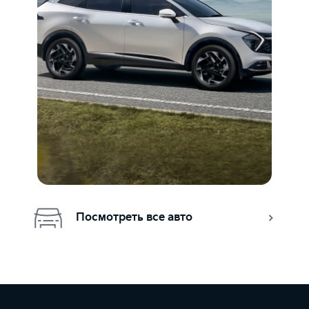
Мультифункциональное рулевое колесо
Привод
—
—
—
Передний
Передний
Передний
Круиз-контроль с ограничителем скорости
Время разгона 0-100 км/ч, с
—
—
—
14,1
14,1
16,5
Аудиосистема с 4 динамиками
Расход топлива комбинированный, л/100 км
—
5,1
5,1
5,3
Мультимедиа 8'' с 6 динамиками, поддержкой Apple
Carplay и Android Auto
Посмотреть все авто
—
—
—
Bluetooth для подключения мобильных устройств
—
—
—