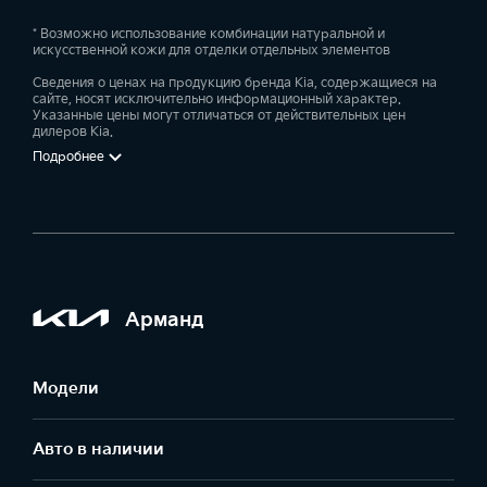
Камера заднего вида
* Возможно использование комбинации натуральной и
искусственной кожи для отделки отдельных элементов
—
—
—
Сведения о ценах на продукцию бренда Kia, содержащиеся на
сайте, носят исключительно информационный характер.
Указанные цены могут отличаться от действительных цен
Задние датчики парковки
дилеров Kia.
—
—
—
Подробнее
Ключ с дистанционным управлением центральным замком
—
—
Арманд
Аудиоподготовка с 2 динамиками
—
—
Модели
Подголовники передних сидений, регулируемые по вылету
Авто в наличии
—
—
—