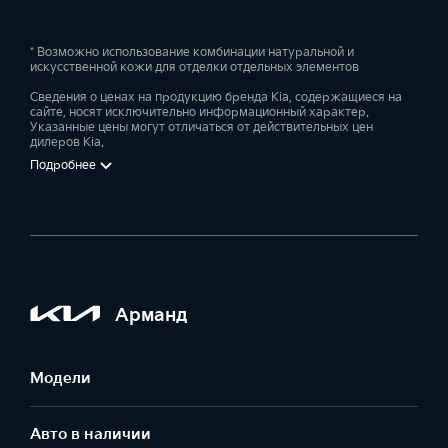
мультимедийные данные.
Для оптимизации управления, в автомобиле
* Возможно использование комбинации натуральной и
искусственной кожи для отделки отдельных элементов
предусмотрено голосовое, цифровое и аналоговое
управления различными системами.
Сведения о ценах на продукцию бренда Kia, содержащиеся на
сайте, носят исключительно информационный характер.
Указанные цены могут отличаться от действительных цен
Узнать
цены
,
купить
новую машину или записаться
дилеров Kia.
на тест-драйв можно на нашем сайте.
Подробнее
Арманд
Модели
Авто в наличии