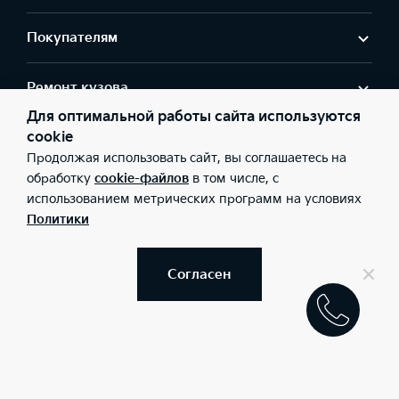
Покупателям
Ремонт кузова
Для оптимальной работы сайта используются
cookie
Владельцам
Продолжая использовать сайт, вы соглашаетесь на
обработку
cookie-файлов
в том числе, с
О Дилере
использованием метрических программ на условиях
Политики
Адрес салонa
Согласен
г. Москва, Гостиничный пр., д. 10А, стр.1
+7 (495) 956-44-44
Заказать звонок