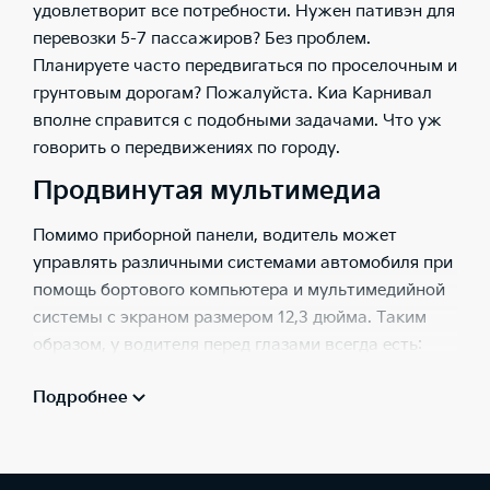
удовлетворит все потребности. Нужен пативэн для
перевозки 5-7 пассажиров? Без проблем.
Планируете часто передвигаться по проселочным и
грунтовым дорогам? Пожалуйста.
Киа Карнивал
вполне справится с подобными задачами. Что уж
говорить о передвижениях по городу.
Продвинутая мультимедиа
Помимо приборной панели, водитель может
управлять различными системами автомобиля при
помощь бортового компьютера и мультимедийной
системы с экраном размером 12,3 дюйма. Таким
образом, у водителя перед глазами всегда есть:
возможность обзора через камеру заднего
Подробнее
вида;
подсказки парковочного ассистента;
навигационные данные;