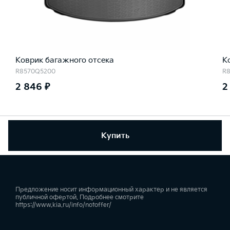
Коврик багажного отсека
К
R8570Q5200
R
2 846 ₽
2
Купить
Предложение носит информационный характер и не является
публичной офертой. Подробнее смотрите
https://www.kia.ru/info/notoffer/