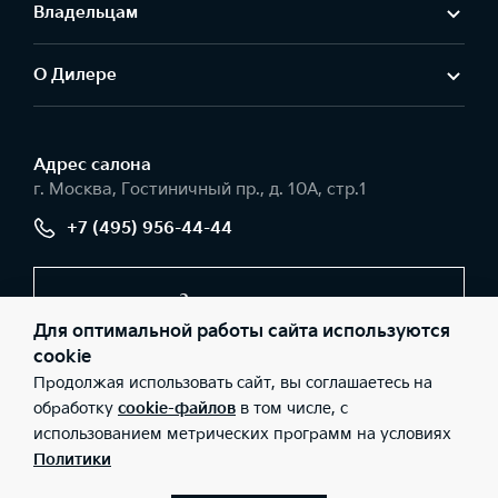
Владельцам
О Дилере
Адрес салонa
г. Москва, Гостиничный пр., д. 10А, стр.1
+7 (495) 956-44-44
Заказать звонок
Для оптимальной работы сайта используются
cookie
Продолжая использовать сайт, вы соглашаетесь на
© 2026 Юридические лица ООО «Интер Авто» (Фактический
адрес: г. Москва, Гостиничный пр., д. 10А, стр.1; Телефон: +7
обработку
cookie-файлов
в том числе, с
(495) 956-44-44; ИНН: 9715442363; ОГРН: 1237700138060), ООО
использованием метрических программ на условиях
«Киа Россия и СНГ» (Фактический адрес: г.Москва, Валовая 26;
Телефон: 8 800 301 08 80; ИНН: 7728674093; ОГРН:
Политики
5087746291760) ведут деятельность на территории РФ в
соответствии с законодательством РФ. Реализуемые товары