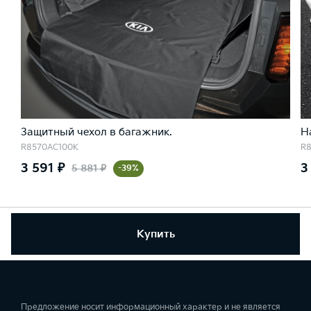
Защитный чехол в багажник.
Н
R8570AC100K
R
3 591 ₽
3
5 881 ₽
-39%
Купить
Предложение носит информационный характер и не является