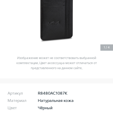
1
/
4
Изображение может не соответствовать выбранной
комплектации. Цвет аксессуара может отличаться от
представленного на данном сайте.
Артикул
R8480AC1087K
Материал
Натуральная кожа
Цвет
Чёрный