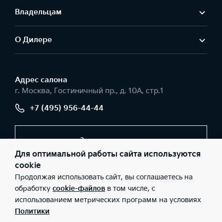
Владельцам
О Дилере
Адрес салонa
г. Москва, Гостиничный пр., д. 10А, стр.1
+7 (495) 956-44-44
Заказать звонок
Для оптимальной работы сайта используются
cookie
Продолжая использовать сайт, вы соглашаетесь на
© 2026 Юридические лица ООО «Интер Авто» (Фактический
адрес: г. Москва, Гостиничный пр., д. 10А, стр.1; Телефон: +7
обработку
cookie-файлов
в том числе, с
(495) 956-44-44; ИНН: 9715442363; ОГРН: 1237700138060), ООО
использованием метрических программ на условиях
«Киа Россия и СНГ» (Фактический адрес: г.Москва, Валовая 26;
Телефон: 8 800 301 08 80; ИНН: 7728674093; ОГРН:
Политики
5087746291760) ведут деятельность на территории РФ в