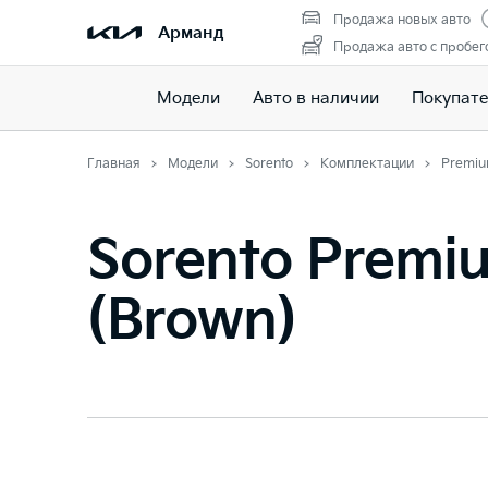
Продажа новых авто
Арманд
Продажа авто с пробег
Модели
Авто в наличии
Покупат
Главная
Модели
Sorento
Комплектации
Premiu
Sorento Premi
(Brown)