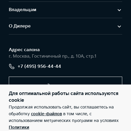
Владельцам
О Дилере
Адрес салонa
г. Москва, Гостиничный пр., д. 10А, стр.1
+7 (495) 956-44-44
Заказать звонок
Для оптимальной работы сайта используются
cookie
Продолжая использовать сайт, вы соглашаетесь на
© 2026 Юридические лица ООО «Интер Авто» (Фактический
адрес: г. Москва, Гостиничный пр., д. 10А, стр.1; Телефон: +7
обработку
cookie-файлов
в том числе, с
(495) 956-44-44; ИНН: 9715442363; ОГРН: 1237700138060), ООО
использованием метрических программ на условиях
«Киа Россия и СНГ» (Фактический адрес: г.Москва, Валовая 26;
Телефон: 8 800 301 08 80; ИНН: 7728674093; ОГРН:
Политики
5087746291760) ведут деятельность на территории РФ в