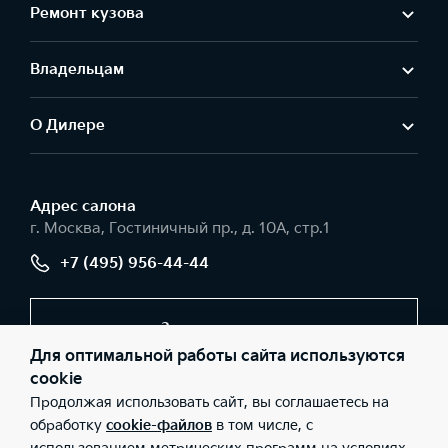
Ремонт кузова
Владельцам
О Дилере
Адрес салонa
г. Москва, Гостиничный пр., д. 10А, стр.1
+7 (495) 956-44-44
Заказать звонок
Для оптимальной работы сайта используются
cookie
Продолжая использовать сайт, вы соглашаетесь на
© 2026 Юридические лица ООО «Интер Авто» (Фактический
адрес: г. Москва, Гостиничный пр., д. 10А, стр.1; Телефон: +7
обработку
cookie-файлов
в том числе, с
(495) 956-44-44; ИНН: 9715442363; ОГРН: 1237700138060), ООО