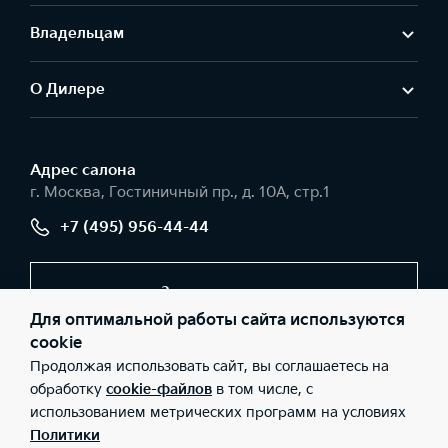
Владельцам
О Дилере
Адрес салонa
г. Москва, Гостиничный пр., д. 10А, стр.1
+7 (495) 956-44-44
Заказать звонок
Для оптимальной работы сайта используются
cookie
Продолжая использовать сайт, вы соглашаетесь на
© 2026 Юридические лица ООО «Интер Авто» (Фактический
адрес: г. Москва, Гостиничный пр., д. 10А, стр.1; Телефон: +7
обработку
cookie-файлов
в том числе, с
(495) 956-44-44; ИНН: 9715442363; ОГРН: 1237700138060), ООО
использованием метрических программ на условиях
«Киа Россия и СНГ» (Фактический адрес: г.Москва, Валовая 26;
Телефон: 8 800 301 08 80; ИНН: 7728674093; ОГРН:
Политики
5087746291760) ведут деятельность на территории РФ в