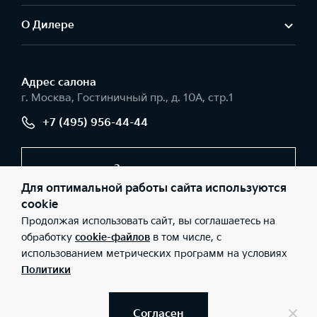
О Дилере
Адрес салонa
г. Москва, Гостиничный пр., д. 10А, стр.1
+7 (495) 956-44-44
Заказать звонок
Для оптимальной работы сайта используются
cookie
Продолжая использовать сайт, вы соглашаетесь на
© 2026 Юридические лица ООО «Интер Авто» (Фактический
адрес: г. Москва, Гостиничный пр., д. 10А, стр.1; Телефон: +7
обработку
cookie-файлов
в том числе, с
(495) 956-44-44; ИНН: 9715442363; ОГРН: 1237700138060), ООО
использованием метрических программ на условиях
«Киа Россия и СНГ» (Фактический адрес: г.Москва, Валовая 26;
Телефон: 8 800 301 08 80; ИНН: 7728674093; ОГРН:
Политики
5087746291760) ведут деятельность на территории РФ в
соответствии с законодательством РФ. Реализуемые товары
доступны к получению на территории РФ. Информация о
соответствующих моделях и комплектациях и их наличии, ценах,
Согласен