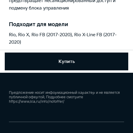
предотвращает несанкционированный доступ и
подмену блока управления
Подходит для модели
Rio
,
Rio X
,
Rio FB (2017-2020)
,
Rio X-Line FB (2017-
2020)
Купить
Предложение носит информационный характер и не является
публичной офертой. Подробнее смотрите
https://www.kia.ru/info/notoffer/